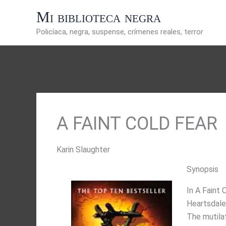
Ir
Mi biblioteca negra
al
contenido
Policíaca, negra, suspense, crímenes reales, terror
A FAINT COLD FEAR
Karin Slaughter
Synopsis
In A Faint 
Heartsdale,
The mutilat