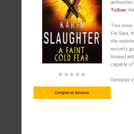
authorities
Tolliver
, th
Two more s
For Sara, t
the sadisti
security gu
bruised an
capable of 
Synopsis o
Comprar en Amazon