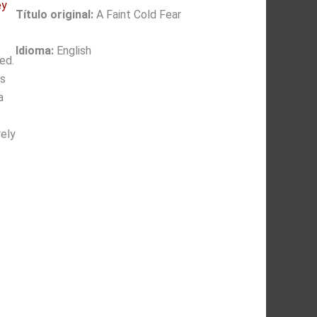
ey
Título original:
A Faint Cold Fear
Idioma:
English
ed.
es
a
ely