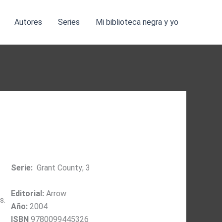
Autores
Series
Mi biblioteca negra y yo
Serie:
Grant County; 3
Editorial:
Arrow
s.
Año:
2004
ISBN
9780099445326