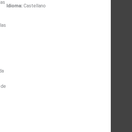
las
Idioma:
Castellano
las
da
 de