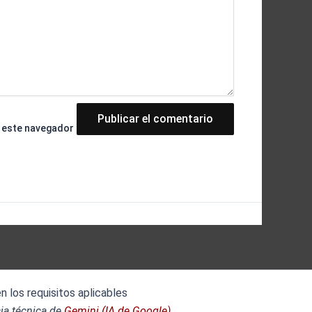
n este navegador
 los requisitos aplicables
ia técnica de
Gemini (IA de Google).