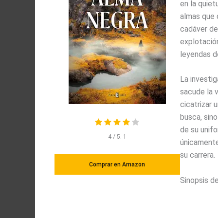
en la quie
almas que q
cadáver de
explotación
leyendas d
La investig
sacude la v
cicatrizar 
busca, sin
de su unif
4
/ 5.
1
únicamente
su carrera.
Comprar en Amazon
Sinopsis de