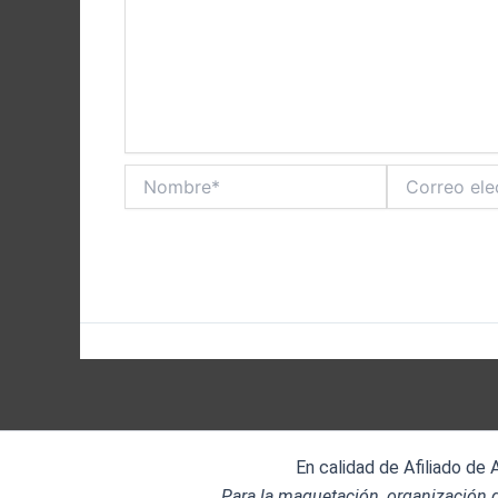
Nombre*
Correo
electrónico*
En calidad de Afiliado de
Para la maquetación, organización d