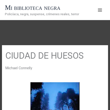
Ir
Mi biblioteca negra
al
Policíaca, negra, suspense, crímenes reales, terror
contenido
CIUDAD DE HUESOS
Michael Connelly