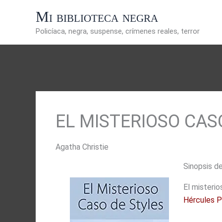
Ir
Mi biblioteca negra
al
contenido
Policíaca, negra, suspense, crímenes reales, terror
EL MISTERIOSO CAS
Agatha Christie
Sinopsis de
El misteri
Hércules P