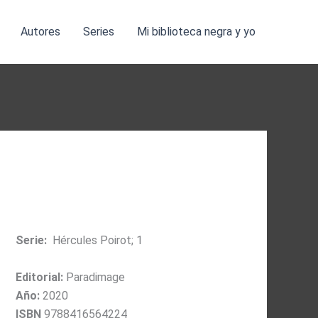
Autores
Series
Mi biblioteca negra y yo
Serie:
Hércules Poirot; 1
Editorial:
Paradimage
Año:
2020
ISBN
9788416564224