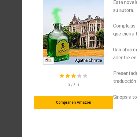
Esta novela
su autora.
Complejas 
que cierra 
Una obra ma
adentre en
Presentada 
traducción 
3
/ 5.
1
Sinopsis 
Comprar en Amazon