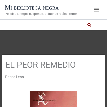
Ir
Mi biblioteca negra
al
Policíaca, negra, suspense, crímenes reales, terror
contenido
EL PEOR REMEDIO
Donna Leon