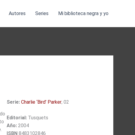
Autores
Series
Mi biblioteca negra y yo
Serie:
Charlie ‘Bird’ Parker
; 02
ado
Editorial:
Tusquets
to
Año:
2004
.
ISBN
8483102846