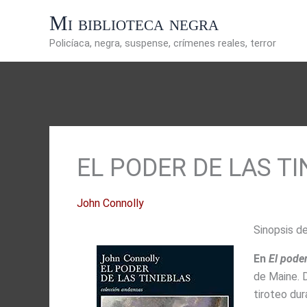
Ir
Mi biblioteca negra
al
contenido
Policíaca, negra, suspense, crímenes reales, terror
EL PODER DE LAS TI
John Connolly
Sinopsis de
En
El poder
de Maine. D
tiroteo dur