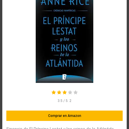
3.5
/ 5.
2
Comprar en Amazon
Sinopsis de El Príncipe Lestat y los reinos de la Atlántida