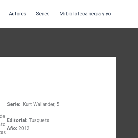
Autores
Series
Mi biblioteca negra y yo
Serie:
Kurt Wallander; 5
 de
Editorial:
Tusquets
ato
Año:
2012
tas