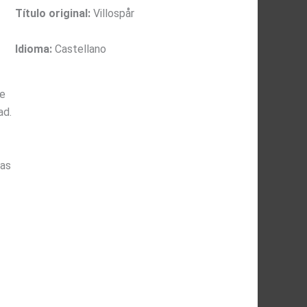
Título original:
Villospår
Idioma:
Castellano
ue
ad.
ras