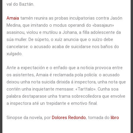
val do Baztán.
Amaia
tamén reunira as probas inculpatorias contra Jasón
Medina, que imitando o modus operandi do «basajaun»
asasinou, violou e mutilou a Johana, a filla adolescente da
súa muller. De súpeto, o xuíz anuncia que o xuízo debe
cancelarse: o acusado acaba de suicidarse nos baños do
xulgado.
Ante a expectación e o enfado que a noticia provoca entre
os asistentes, Amaia é reclamada pola policía: o acusado
deixou unha nota suicida dirixida á inspectora, unha nota que
contén unha inquietante mensaxe: «Tarttalo». Cunha soa
palabra destaparase unha trama sobrecolledora que envolve
a inspectora até un trepidante e emotivo final.
Sinopse da novela, por
Dolores Redondo
, tomada do
libro