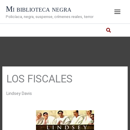
Ir
Mi biblioteca negra
al
Policíaca, negra, suspense, crímenes reales, terror
contenido
LOS FISCALES
Lindsey Davis