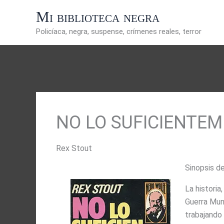
Ir
Mi biblioteca negra
al
contenido
Policíaca, negra, suspense, crímenes reales, terror
NO LO SUFICIENTE
Rex Stout
Sinopsis d
La historia
Guerra Mund
trabajando 