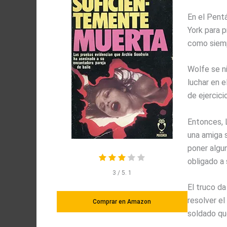
En el Pent
York para 
como siemp
Wolfe se ni
luchar en 
de ejercici
Entonces, L
una amiga 
poner algu
obligado a 
3
/ 5.
1
El truco da
resolver el
Comprar en Amazon
soldado qu