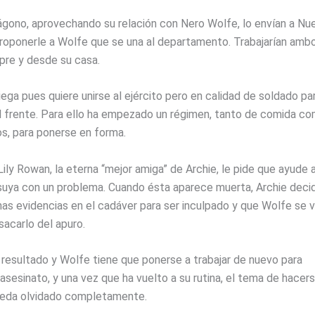
ágono, aprovechando su relación con Nero Wolfe, lo envían a Nu
proponerle a Wolfe que se una al departamento. Trabajarían amb
re y desde su casa.
ega pues quiere unirse al ejército pero en calidad de soldado pa
el frente. Para ello ha empezado un régimen, tanto de comida c
os, para ponerse en forma.
ily Rowan, la eterna “mejor amiga” de Archie, le pide que ayude 
suya con un problema. Cuando ésta aparece muerta, Archie deci
nas evidencias en el cadáver para ser inculpado y que Wolfe se 
sacarlo del apuro.
 resultado y Wolfe tiene que ponerse a trabajar de nuevo para
 asesinato, y una vez que ha vuelto a su rutina, el tema de hacer
eda olvidado completamente.