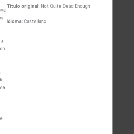
Título original:
Not Quite Dead Enough
eva
os
Idioma:
Castellano
ra
omo
a
de
vea
se