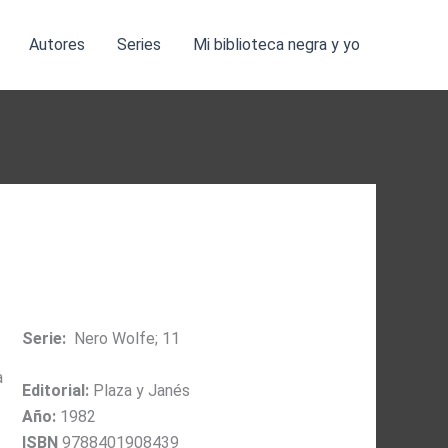
Autores
Series
Mi biblioteca negra y yo
Serie:
Nero Wolfe; 11
a
Editorial:
Plaza y Janés
Año:
1982
ISBN
9788401908439