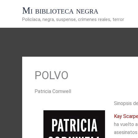
Ir
Mi biblioteca negra
al
contenido
Policíaca, negra, suspense, crímenes reales, terror
POLVO
Patricia Cornwell
Sinopsis d
Kay Scarp
ha vuelto 
asesinatos