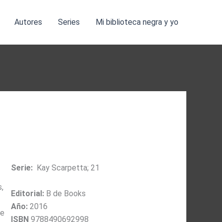
Autores
Series
Mi biblioteca negra y yo
Serie:
Kay Scarpetta; 21
,
Editorial:
B de Books
Año:
2016
te
ISBN
9788490692998