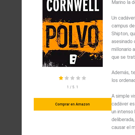
Marino la d
Un cadáver
campus del 
Shipton, qu
asesinado 
millonario 
que se trat
Además, te
los ordena
1
/ 5.
1
A simple vi
cadáver est
Comprar en Amazon
un intenso 
deliberada,
causar el 