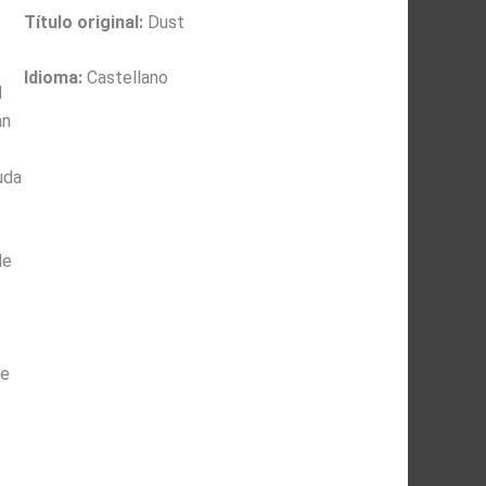
Título original:
Dust
Idioma:
Castellano
l
an
uda
de
te