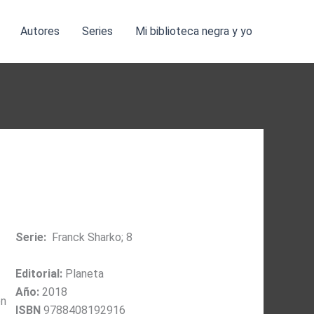
Autores
Series
Mi biblioteca negra y yo
Serie:
Franck Sharko; 8
Editorial:
Planeta
Año:
2018
en
ISBN
9788408192916