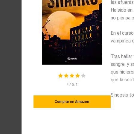
las afueras
Ha sido en 
no piensa p
En el curso
vampírica 
Tras hallar
sangre, y 
que hicier
que la sec
4
/ 5.
1
Sinopsis 
Comprar en Amazon