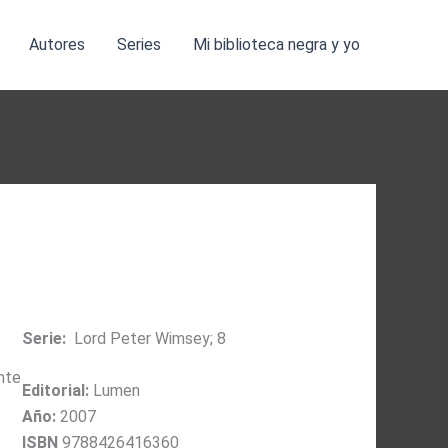
Autores
Series
Mi biblioteca negra y yo
Serie:
Lord Peter Wimsey; 8
nte
Editorial:
Lumen
Año:
2007
ISBN
9788426416360