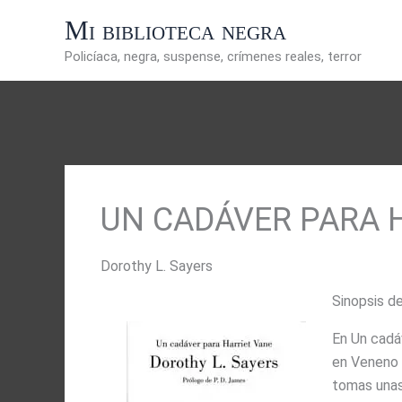
Ir
Mi biblioteca negra
al
contenido
Policíaca, negra, suspense, crímenes reales, terror
UN CADÁVER PARA 
Dorothy L. Sayers
Sinopsis d
En Un cadáv
en Veneno M
tomas unas