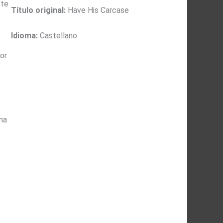
ste
Título original:
Have His Carcase
Idioma:
Castellano
or
na