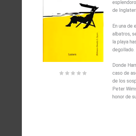
esplendoro
de Inglater
En una de e
albatros, s
la playa ha
degollado.
Donde Harr
caso de ase
de los sosp
Peter Wimse
honor de s