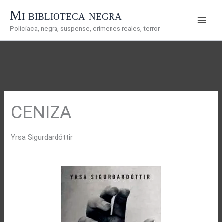
Ir
Mi biblioteca negra
al
Policíaca, negra, suspense, crímenes reales, terror
contenido
CENIZA
Yrsa Sigurdardóttir