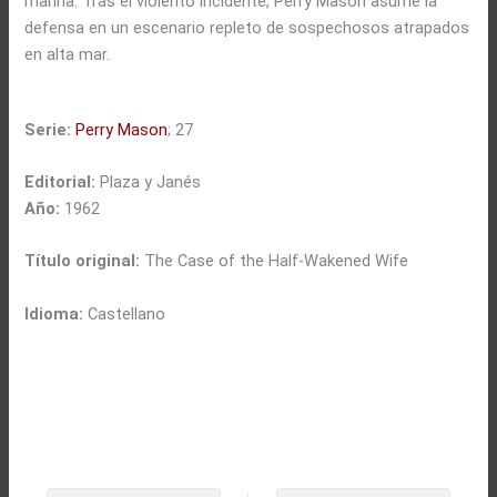
marina. Tras el violento incidente, Perry Mason asume la
defensa en un escenario repleto de sospechosos atrapados
en alta mar.
Serie:
Perry Mason
; 27
Editorial:
Plaza y Janés
Año:
1962
Título original:
The Case of the Half-Wakened Wife
Idioma:
Castellano