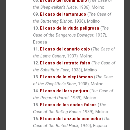
08.
El caso del sonámbulo
(
The Case of
the Sleepwalker’s Niece
, 1936), Molino
09.
El caso del tartamudo
(
The Case of
the Stuttering Bishop
, 1936), Molino
10.
El caso de la viuda peligrosa
(
The
Case of the Dangerous Dowager
, 1937),
Espasa
11.
El caso del canario cojo
(
The Case of
the Lame Canary
, 1937), Molino
12.
El caso del retrato falso
(
The Case of
the Substitute Face
, 1938), Molino
13.
El caso de la cleptómana
(
The Case
of the Shoplifter’s Shoe
, 1938), Molino
14.
El caso del loro perjuro
(
The Case of
the Perjured Parrot
, 1939), Molino
15.
El caso de los dados falsos
(
The
Case of the Rolling Bones
, 1939), Molino
16.
El caso del anzuelo con cebo
(
The
Case of the Baited Hook
, 1940), Espasa