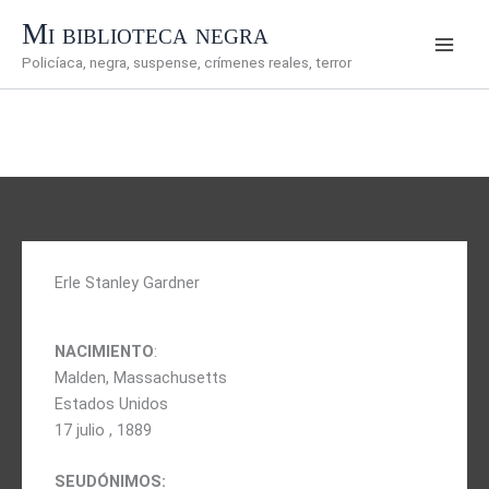
Ir
Mi biblioteca negra
al
Policíaca, negra, suspense, crímenes reales, terror
contenido
Erle Stanley Gardner
NACIMIENTO
:
Malden, Massachusetts
Estados Unidos
17 julio , 1889
SEUDÓNIMOS: