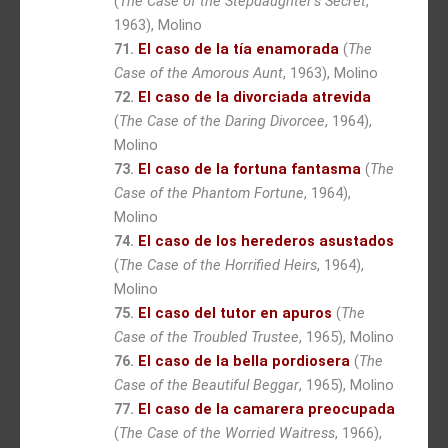
(
The Case of the Stepdaughter’s Secret
,
1963), Molino
71.
El caso de la tía enamorada
(
The
Case of the Amorous Aunt
, 1963), Molino
72.
El caso de la divorciada atrevida
(
The Case of the Daring Divorcee
, 1964),
Molino
73.
El caso de la fortuna fantasma
(
The
Case of the Phantom Fortune
, 1964),
Molino
74.
El caso de los herederos asustados
(
The Case of the Horrified Heirs
, 1964),
Molino
75.
El caso del tutor en apuros
(
The
Case of the Troubled Trustee
, 1965), Molino
76.
El caso de la bella pordiosera
(
The
Case of the Beautiful Beggar
, 1965), Molino
77.
El caso de la camarera preocupada
(
The Case of the Worried Waitress
, 1966),