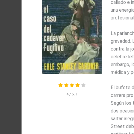
callado e i
una energía
profesional
La parlanc
gravedad. 
contra la jo
célebre let
embargo, l
médica y po
El bufete d
4
/ 5.
1
carrera pro
Según los 
dos ocasion
saltar aleg
Street debe