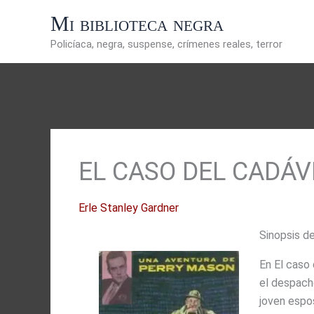
Ir
Mi biblioteca negra
al
contenido
Policíaca, negra, suspense, crímenes reales, terror
EL CASO DEL CADÁV
Erle Stanley Gardner
Sinopsis de
En El caso 
el despach
joven espos