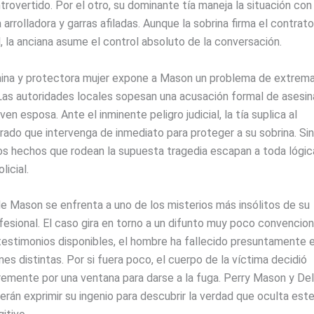
ntrovertido. Por el otro, su dominante tía maneja la situación con
 arrolladora y garras afiladas. Aunque la sobrina firma el contrato
, la anciana asume el control absoluto de la conversación.
hina y protectora mujer expone a Mason un problema de extrem
Las autoridades locales sopesan una acusación formal de asesin
ven esposa. Ante el inminente peligro judicial, la tía suplica al
rado que intervenga de inmediato para proteger a su sobrina. Sin
os hechos que rodean la supuesta tragedia escapan a toda lógic
licial.
e Mason se enfrenta a uno de los misterios más insólitos de su
fesional. El caso gira en torno a un difunto muy poco convencion
testimonios disponibles, el hombre ha fallecido presuntamente 
es distintas. Por si fuera poco, el cuerpo de la víctima decidió
remente por una ventana para darse a la fuga. Perry Mason y Del
rán exprimir su ingenio para descubrir la verdad que oculta est