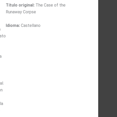
Título original:
The Case of the
Runaway Corpse
Idioma:
Castellano
a
ato
a
al.
en
la
e