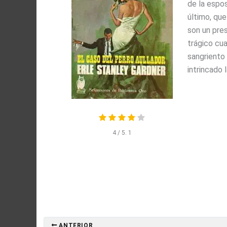
de la espos
último, que
son un pre
trágico cua
sangriento 
intrincado l
4
/ 5.
1
ANTERIOR