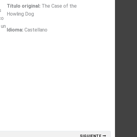
Título original:
The Case of the
s
Howling Dog
co
 un
Idioma:
Castellano
SIGUIENTE