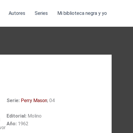
Autores
Series
Mi biblioteca negra y yo
Serie:
Perry Mason
; 04
Editorial:
Molino
l
Año:
1962
vor