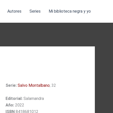
Autores
Series
Mi biblioteca negra y yo
Serie:
Salvo Montalbano
; 32
Editorial:
Salamandra
Año:
2022
ISBN
8418681012