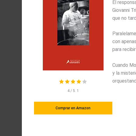
El responsa
Giovanni Tr
que no tard
Paralelamen
con apenas
para recibi
Cuando Mon
y la miste
orquestand
4
/ 5.
1
Comprar en Amazon