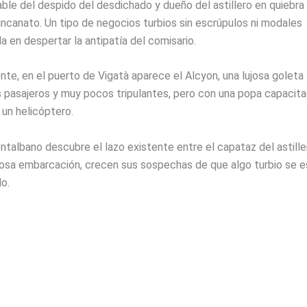
ble del despido del desdichado y dueño del astillero en quiebra
incanato. Un tipo de negocios turbios sin escrúpulos ni modales
a en despertar la antipatía del comisario.
te, en el puerto de Vigatà aparece el Alcyon, una lujosa goleta
 pasajeros y muy pocos tripulantes, pero con una popa capacit
r un helicóptero.
talbano descubre el lazo existente entre el capataz del astille
riosa embarcación, crecen sus sospechas de que algo turbio se e
o.