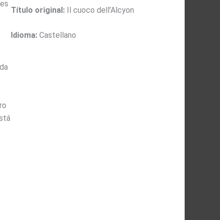
 es
Título original:
Il cuoco dell’Alcyon
Idioma:
Castellano
ada
ro
stá