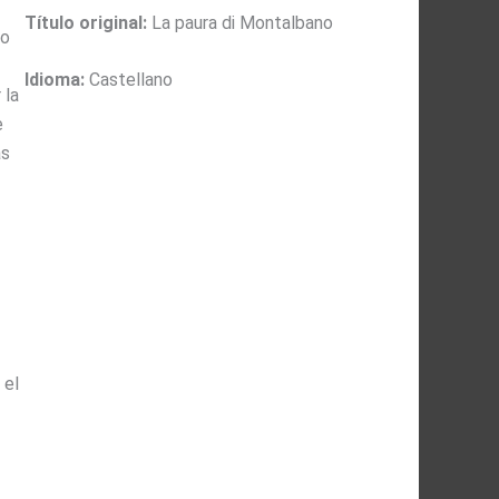
Título original:
La paura di Montalbano
mo
Idioma:
Castellano
 la
e
as
 el