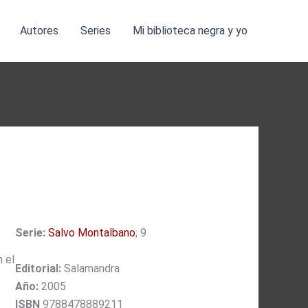
Autores
Series
Mi biblioteca negra y yo
Serie:
Salvo Montalbano
; 9
 el
Editorial:
Salamandra
Año:
2005
ISBN
9788478889211