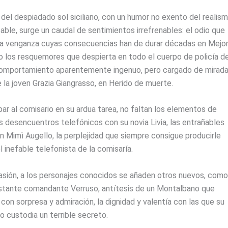
 del despiadado sol siciliano, con un humor no exento del realis
ble, surge un caudal de sentimientos irrefrenables: el odio que
a venganza cuyas consecuencias han de durar décadas en Mejor
 o los resquemores que despierta en todo el cuerpo de policía d
comportamiento aparentemente ingenuo, pero cargado de mirad
e la joven Grazia Giangrasso, en Herido de muerte.
par al comisario en su ardua tarea, no faltan los elementos de
s desencuentros telefónicos con su novia Livia, las entrañables
 Mimì Augello, la perplejidad que siempre consigue producirle
el inefable telefonista de la comisaría.
asión, a los personajes conocidos se añaden otros nuevos, como
istante comandante Verruso, antítesis de un Montalbano que
 con sorpresa y admiración, la dignidad y valentía con las que su
o custodia un terrible secreto.