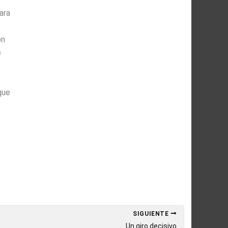
ara
ón
e
que
SIGUIENTE
Un giro decisivo