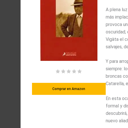
A plena luz
más implaca
provoca un
oscuridad;
Vigàta el 
salvajes, d
Y para arro
siempre: lo
broncas con
Catarella, 
Comprar en Amazon
En esta oc
formal y d
descubrirá,
nuevo aliad