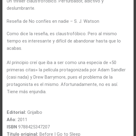
Un thriller claustrofóbico. Perturbador, adictivo y
deslumbrante.
Reseña de No confíes en nadie – S. J. Watson
Como dice la reseña, es claustrofóbico. Pero al mismo
tiempo es interesante y difícil de abandonar hasta que lo
acabas.
Al principio creí que iba a ser como una especia de «50
primeras citas» la película protagonizada por Adam Sandler
(casi nada) y Drew Barrymore, pues el problema de la
protagonista es el mismo. Afortunadamente, no es así.
Tiene más enjundia.
Editorial:
Grijalbo
Año:
2011
ISBN
9788425347207
Título original:
Before I Go to Sleep