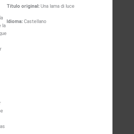
Título original:
Una lama di luce
ía
Idioma:
Castellano
 la
que
r
r
ue
las