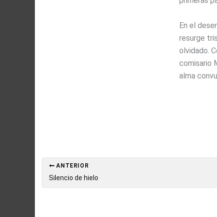
primeras pá
En el dese
resurge tri
olvidado. C
comisario 
alma convu
ANTERIOR
Silencio de hielo