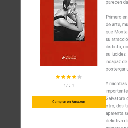
parecen dar
Primero ent
de arte, mu
que Montal
su atracció
distinto, c
su lucidez.
incapaz de 
postergar u
Y mientras 
4
/ 5.
1
importantes
Salvatore 
Comprar en Amazon
otro, dos t
aparenta se
delictiva d