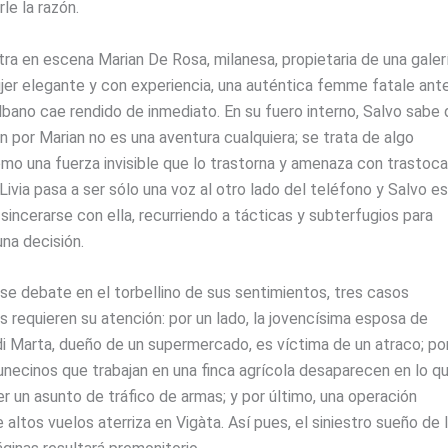
le la razón.
ra en escena Marian De Rosa, milanesa, propietaria de una galer
jer elegante y con experiencia, una auténtica femme fatale ante
bano cae rendido de inmediato. En su fuero interno, Salvo sabe 
n por Marian no es una aventura cualquiera; se trata de algo
omo una fuerza invisible que lo trastorna y amenaza con trastoca
 Livia pasa a ser sólo una voz al otro lado del teléfono y Salvo es
sincerarse con ella, recurriendo a tácticas y subterfugios para
na decisión.
se debate en el torbellino de sus sentimientos, tres casos
 requieren su atención: por un lado, la jovencísima esposa de
di Marta, dueño de un supermercado, es víctima de un atraco; po
unecinos que trabajan en una finca agrícola desaparecen en lo q
r un asunto de tráfico de armas; y por último, una operación
e altos vuelos aterriza en Vigàta. Así pues, el siniestro sueño de 