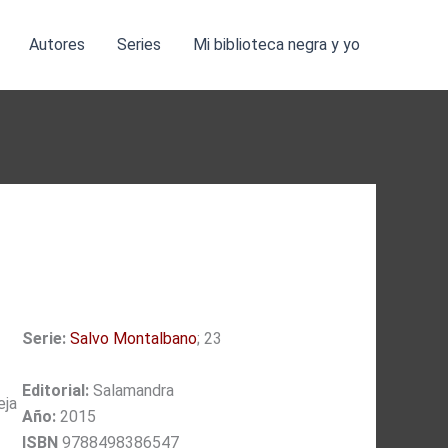
Autores
Series
Mi biblioteca negra y yo
Serie:
Salvo Montalbano
; 23
Editorial:
Salamandra
eja
Año:
2015
ISBN
9788498386547