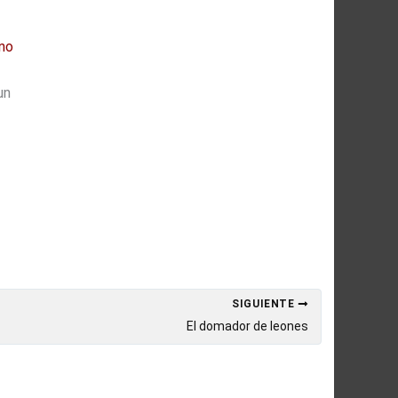
no
un
SIGUIENTE
El domador de leones