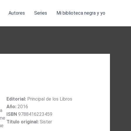
Autores
Series
Mi biblioteca negra y yo
Editorial:
Principal de los Libros
Año:
2016
na
ISBN
9788416223459
rme
Título original:
Sister
ue