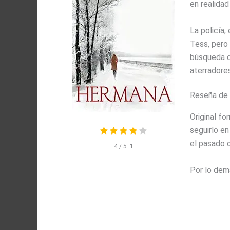
en realidad
La policía,
Tess, pero
búsqueda d
aterradores
Reseña de
Original f
seguirlo e
el pasado o
4
/ 5.
1
Por lo demá