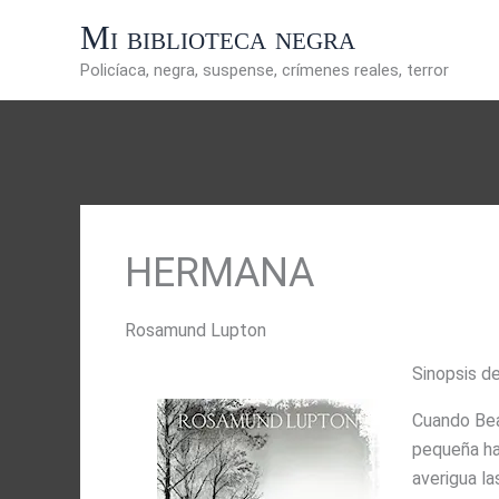
Ir
Mi biblioteca negra
al
contenido
Policíaca, negra, suspense, crímenes reales, terror
HERMANA
Rosamund Lupton
Sinopsis d
Cuando Bea
pequeña ha
averigua la